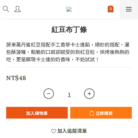
紅豆布丁條
屏東萬丹蜜紅豆搭配手工香草卡士達餡，絕妙的搭配，灑
些酥菠囉，鬆脆的口感卻感受的到紅豆粒，烘烤後熱熱的
吃，更是顯現卡士達的奶香味，不妨試試！
NT$48
加入購物車
立即購買
加入追蹤清單