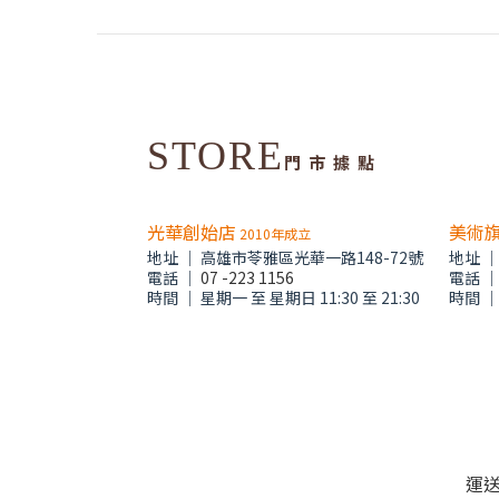
STORE
門 市 據 點
光華創始店
美術
2010年成立
地址 │ 高雄市苓雅區光華一路148-72號
地址 
電話 │
07 -223 1156
電話 
時間 │ 星期一 至 星期日 11:30 至 21:30
時間 │ 
運