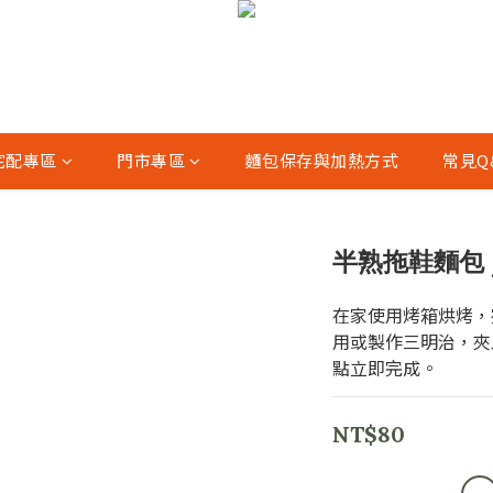
宅配專區
門市專區
麵包保存與加熱方式
常見Q
半熟拖鞋麵包 /
在家使用烤箱烘烤，
用或製作三明治，夾
點立即完成。
NT$80