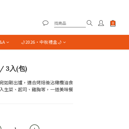
&A
🌙2026・中秋禮盒🌙
立即購買
 3入(包)
宛如剛出爐，適合烤焙後沾橄欖油食
入生菜、起司、雞胸等，一道美味餐